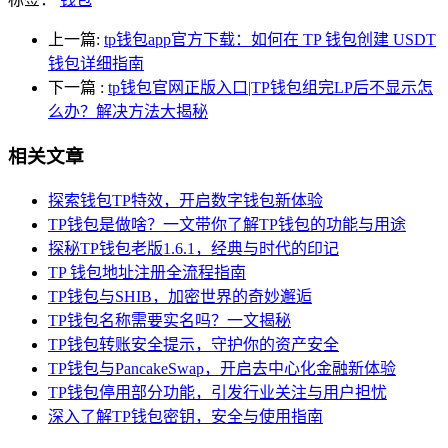
上一篇:
tp钱包app官方下载：如何在 TP 钱包创建 USDT
钱包详细指南
下一篇
:
tp钱包官网正版入口|TP钱包组完LP后不显示怎
么办？解决方法大揭秘
相关文章
探索钱包TP特效，开启数字钱包新体验
TP钱包是做啥？一文带你了解TP钱包的功能与用途
探秘TP钱包老版1.6.1，经典与时代的印记
TP 钱包地址注册全流程指南
TP钱包与SHIB，加密世界的奇妙邂逅
TP钱包名称需要实名吗？一文揭秘
TP钱包转账安全提示，守护你的资产安全
TP钱包与PancakeSwap，开启去中心化金融新体验
TP钱包停用部分功能，引发行业关注与用户担忧
深入了解TP钱包密钥，安全与使用指南