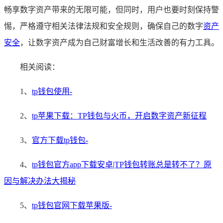
畅享数字资产带来的无限可能，但同时，用户也要时刻保持警
惕，严格遵守相关法律法规和安全规则，确保自己的数字
资产
安全
，让数字资产成为自己财富增长和生活改善的有力工具。
相关阅读：
1、
tp钱包使用-
2、
tp苹果下载：TP钱包与火币，开启数字资产新征程
3、
官方下载tp钱包-
4、
tp钱包官方app下载安卓|TP钱包转账总是转不了？原
因与解决办法大揭秘
5、
tp钱包官网下载苹果版-