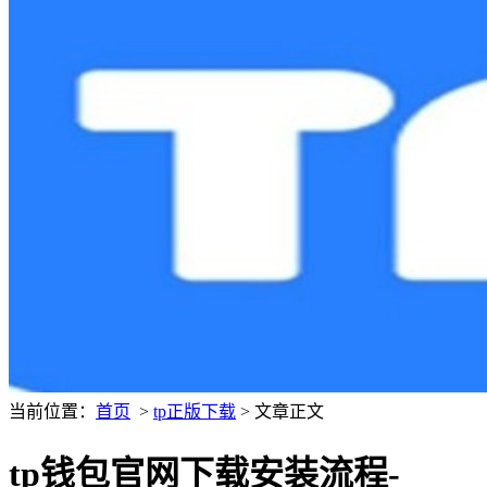
当前位置：
首页
>
tp正版下载
> 文章正文
tp钱包官网下载安装流程-