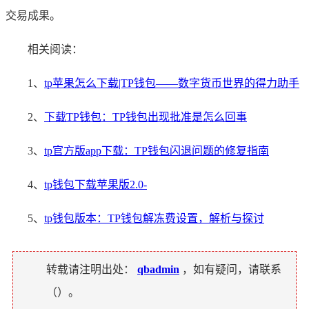
交易成果。
相关阅读：
1、
tp苹果怎么下载|TP钱包——数字货币世界的得力助手
2、
下载TP钱包：TP钱包出现批准是怎么回事
3、
tp官方版app下载：TP钱包闪退问题的修复指南
4、
tp钱包下载苹果版2.0-
5、
tp钱包版本：TP钱包解冻费设置，解析与探讨
转载请注明出处：
qbadmin
，如有疑问，请联系
（
）。