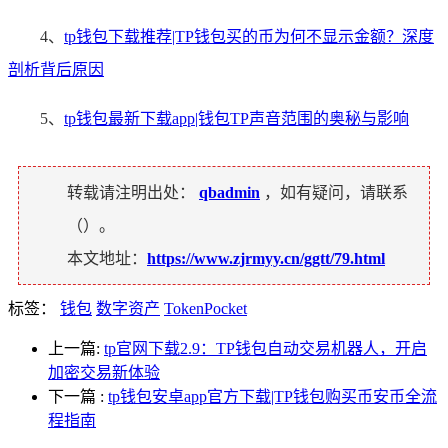
4、
tp钱包下载推荐|TP钱包买的币为何不显示金额？深度
剖析背后原因
5、
tp钱包最新下载app|钱包TP声音范围的奥秘与影响
转载请注明出处：
qbadmin
，如有疑问，请联系
（
）。
本文地址：
https://www.zjrmyy.cn/ggtt/79.html
标签：
钱包
数字资产
TokenPocket
上一篇:
tp官网下载2.9：TP钱包自动交易机器人，开启
加密交易新体验
下一篇
:
tp钱包安卓app官方下载|TP钱包购买币安币全流
程指南