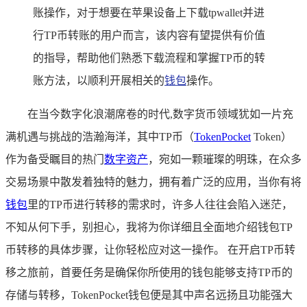
账操作，对于想要在苹果设备上下载tpwallet并进
行TP币转账的用户而言，该内容有望提供有价值
的指导，帮助他们熟悉下载流程和掌握TP币的转
账方法，以顺利开展相关的
钱包
操作。
在当今数字化浪潮席卷的时代,数字货币领域犹如一片充
满机遇与挑战的浩瀚海洋，其中TP币（
TokenPocket
Token）
作为备受瞩目的热门
数字资产
，宛如一颗璀璨的明珠，在众多
交易场景中散发着独特的魅力，拥有着广泛的应用，当你有将
钱包
里的TP币进行转移的需求时，许多人往往会陷入迷茫，
不知从何下手，别担心，我将为你详细且全面地介绍钱包TP
币转移的具体步骤，让你轻松应对这一操作。 在开启TP币转
移之旅前，首要任务是确保你所使用的钱包能够支持TP币的
存储与转移，TokenPocket钱包便是其中声名远扬且功能强大