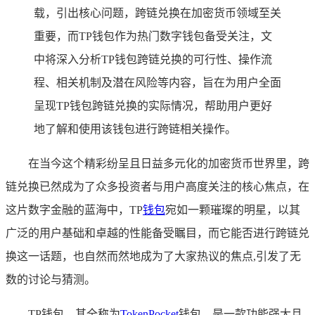
载，引出核心问题，跨链兑换在加密货币领域至关
重要，而TP钱包作为热门数字钱包备受关注，文
中将深入分析TP钱包跨链兑换的可行性、操作流
程、相关机制及潜在风险等内容，旨在为用户全面
呈现TP钱包跨链兑换的实际情况，帮助用户更好
地了解和使用该钱包进行跨链相关操作。
在当今这个精彩纷呈且日益多元化的加密货币世界里，跨
链兑换已然成为了众多投资者与用户高度关注的核心焦点，在
这片数字金融的蓝海中，TP
钱包
宛如一颗璀璨的明星，以其
广泛的用户基础和卓越的性能备受瞩目，而它能否进行跨链兑
换这一话题，也自然而然地成为了大家热议的焦点,引发了无
数的讨论与猜测。
TP钱包，其全称为
TokenPocket
钱包，是一款功能强大且