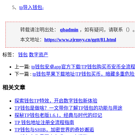
5、
tp导入钱包-
转载请注明出处：
qbadmin
，如有疑问，请联系（
）
本文地址：
https://www.zjrmyy.cn/ggtt/81.html
标签：
钱包
数字资产
上一篇:
tp钱包安卓app官方下载|TP钱包购买币安币全流
下一篇
:
tp钱包苹果下载地址|TP钱包买币，暗藏多重危险
相关文章
探索钱包TP特效，开启数字钱包新体验
TP钱包是做啥？一文带你了解TP钱包的功能与用途
探秘TP钱包老版1.6.1，经典与时代的印记
TP 钱包地址注册全流程指南
TP钱包与SHIB，加密世界的奇妙邂逅