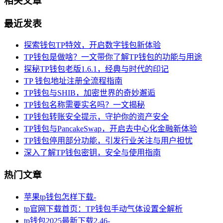
相关文章
最近发表
探索钱包TP特效，开启数字钱包新体验
TP钱包是做啥？一文带你了解TP钱包的功能与用途
探秘TP钱包老版1.6.1，经典与时代的印记
TP 钱包地址注册全流程指南
TP钱包与SHIB，加密世界的奇妙邂逅
TP钱包名称需要实名吗？一文揭秘
TP钱包转账安全提示，守护你的资产安全
TP钱包与PancakeSwap，开启去中心化金融新体验
TP钱包停用部分功能，引发行业关注与用户担忧
深入了解TP钱包密钥，安全与使用指南
热门文章
苹果tp钱包怎样下载-
tp官网下载首页：TP钱包手动气体设置全解析
tp钱包2025最新下载2.46-