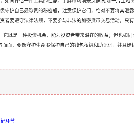
，如同评估一件工具的性能；了解市场前景,如同预测一片土地
像守护自己最珍贵的秘密般，注意保护它们，绝对不要将其泄露
资者要遵守法律法规，不要参与非法的加密货币交易活动，只有
线，它既是一种投资机会，能为投资者带来潜在的收益；但也如同
方面面，要像守护生命般保护自己的钱包私钥和助记词，并且始终
。
关键环节