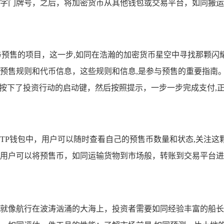
字门牌号，之后，将加密货币从其他钱包或交易平台，如同搬运珍
与预售的项目，这一步,如同在浩瀚的加密货币星空中寻找那颗闪
预售规则和代币信息，这些规则和信息,是参与预售的重要指南
同按下了投资行动的启动键，然后按照提示，一步一步完成支付,
TP钱包中，用户可以随时查看自己的预售币数量和状态,关注这
用户可以将预售币，如同运输货物到市场般，转账到交易平台进
就像航行在波涛汹涌的大海上，投资者需要如同经验丰富的船长