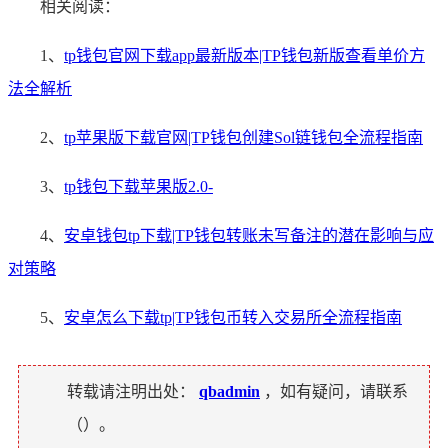
相关阅读：
1、
tp钱包官网下载app最新版本|TP钱包新版查看单价方
法全解析
2、
tp苹果版下载官网|TP钱包创建Sol链钱包全流程指南
3、
tp钱包下载苹果版2.0-
4、
安卓钱包tp下载|TP钱包转账未写备注的潜在影响与应
对策略
5、
安卓怎么下载tp|TP钱包币转入交易所全流程指南
转载请注明出处：
qbadmin
，如有疑问，请联系
（
）。