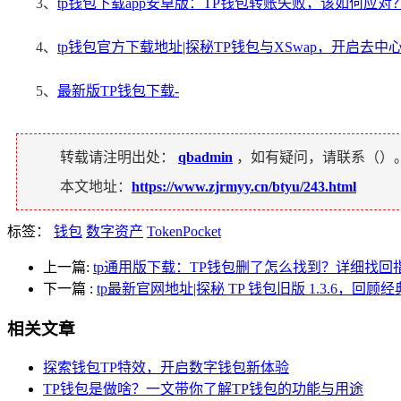
3、
tp钱包下载app安卓版：TP钱包转账失败，该如何应对
4、
tp钱包官方下载地址|探秘TP钱包与XSwap，开启去
5、
最新版TP钱包下载-
转载请注明出处：
qbadmin
，如有疑问，请联系（
）
本文地址：
https://www.zjrmyy.cn/btyu/243.html
标签：
钱包
数字资产
TokenPocket
上一篇:
tp通用版下载：TP钱包删了怎么找到？详细找回
下一篇
:
tp最新官网地址|探秘 TP 钱包旧版 1.3.6，回
相关文章
探索钱包TP特效，开启数字钱包新体验
TP钱包是做啥？一文带你了解TP钱包的功能与用途