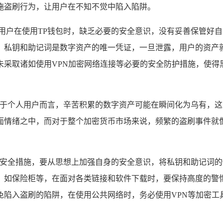
施盗刷行为，让用户在不知不觉中陷入陷阱。
分用户在使用TP钱包时，缺乏必要的安全意识，没有妥善保管好
，私钥和助记词是数字资产的唯一凭证，一旦泄露，用户的资产就
未采取诸如使用VPN加密网络连接等必要的安全防护措施，使得
,对于个人用户而言，辛苦积累的数字资产可能在瞬间化为乌有，
面情绪之中，而对于整个加密货币市场来说，频繁的盗刷事件就
行的安全措施，要从思想上加强自身的安全意识，将私钥和助记词
，如保险柜等，在面对各类链接和软件下载时，要保持高度的警惕
免陷入盗刷的陷阱，在使用公共网络时，务必使用VPN等加密工