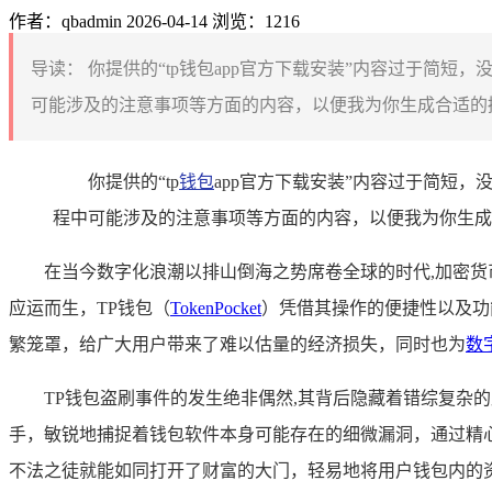
作者：qbadmin
2026-04-14
浏览：1216
导读：
你提供的“tp钱包app官方下载安装”内容过于简
可能涉及的注意事项等方面的内容，以便我为你生成合适的摘要
你提供的“tp
钱包
app官方下载安装”内容过于简短
程中可能涉及的注意事项等方面的内容，以便我为你生成
在当今数字化浪潮以排山倒海之势席卷全球的时代,加密
应运而生，TP钱包（
TokenPocket
）凭借其操作的便捷性以及功
繁笼罩，给广大用户带来了难以估量的经济损失，同时也为
数
TP钱包盗刷事件的发生绝非偶然,其背后隐藏着错综复
手，敏锐地捕捉着钱包软件本身可能存在的细微漏洞，通过精
不法之徒就能如同打开了财富的大门，轻易地将用户钱包内的