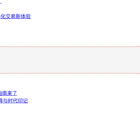
？
中心化交易新体验
。
指南来了
顾经典与时代印记