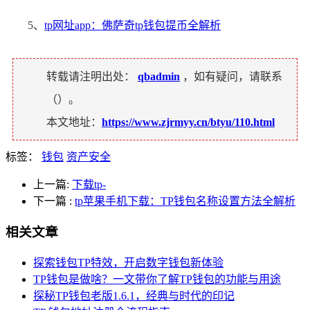
5、
tp网址app：佛萨奇tp钱包提币全解析
转载请注明出处：
qbadmin
，如有疑问，请联系
（
）。
本文地址：
https://www.zjrmyy.cn/btyu/110.html
标签：
钱包
资产安全
上一篇:
下载tp-
下一篇
:
tp苹果手机下载：TP钱包名称设置方法全解析
相关文章
探索钱包TP特效，开启数字钱包新体验
TP钱包是做啥？一文带你了解TP钱包的功能与用途
探秘TP钱包老版1.6.1，经典与时代的印记