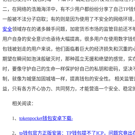
二，在网络的浩瀚海洋中，有不少用户都纷纷分享了自己TP
一般被不法分子窃取；有的则是因为使用了不安全的网络环境，
安全
领域存在的诸多棘手问题，加密货币市场的监管目前还不
用户自身的安全意识也亟待大幅提高，很多用户在使用数字钱包
包钱被划走的用户来说，他们面临着巨大的经济损失和沉重的
期望在瞬间如泡沫般破灭时，那种孤立无援和绝望的感觉，实在
时，要像守护自己的生命一样保护好自己的私钥和密码，坚决
制，就像为城堡加固城墙一样，提高钱包的安全性。 相关监
益，只有各方齐心协力、共同努力，才能营造一个安全、稳定的
相关阅读：
1、
tokenpocket钱包安卓下载-
2、
tp钱包官方正版安装：TP钱包提不了ICP，问题究竟出