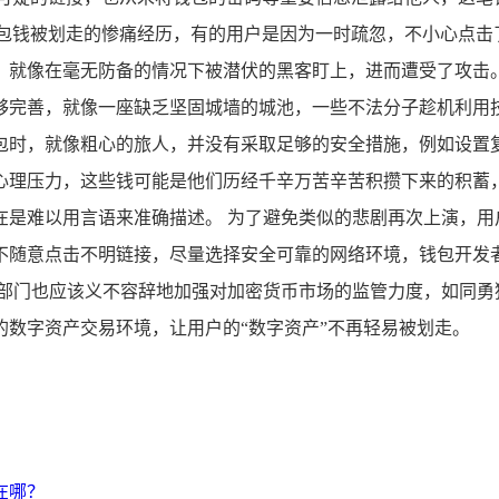
钱包钱被划走的惨痛经历，有的用户是因为一时疏忽，不小心点击
就像在毫无防备的情况下被潜伏的黑客盯上，进而遭受了攻击。
够完善，就像一座缺乏坚固城墙的城池，一些不法分子趁机利用
时，就像粗心的旅人，并没有采取足够的安全措施，例如设置复
心理压力，这些钱可能是他们历经千辛万苦辛苦积攒下来的积蓄
是难以用言语来准确描述。 为了避免类似的悲剧再次上演，用
不随意点击不明链接，尽量选择安全可靠的网络环境，钱包开发
管部门也应该义不容辞地加强对加密货币市场的监管力度，如同勇
数字资产交易环境，让用户的“数字资产”不再轻易被划走。
在哪？