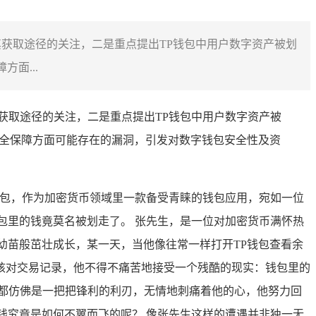
发用户对其获取途径的关注，二是重点提出TP钱包中用户数字资产被划
面...
其获取途径的关注，二是重点提出TP钱包中用户数字资产被
全保障方面可能存在的漏洞，引发对数字钱包安全性及资
钱包，作为加密货币领域里一款备受青睐的钱包应用，宛如一位
包里的钱竟莫名被划走了。 张先生，是一位对加密货币满怀热
幼苗般茁壮成长，某一天，当他像往常一样打开TP钱包查看余
核对交易记录，他不得不痛苦地接受一个残酷的现实：钱包里的
都仿佛是一把把锋利的利刃，无情地刺痛着他的心，他努力回
钱究竟是如何不翼而飞的呢？ 像张先生这样的遭遇并非独一无