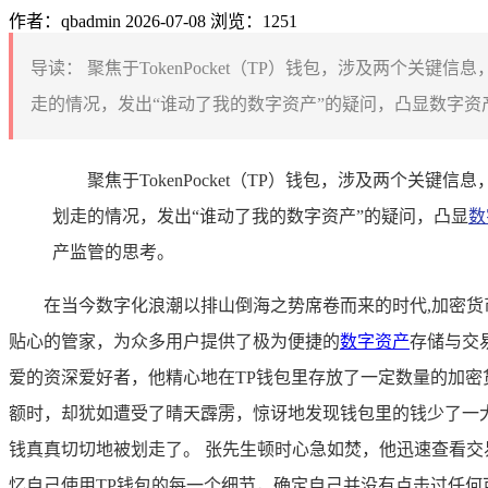
作者：qbadmin
2026-07-08
浏览：1251
导读：
聚焦于TokenPocket（TP）钱包，涉及两个关键
走的情况，发出“谁动了我的数字资产”的疑问，凸显数字资
聚焦于TokenPocket（TP）钱包，涉及两个关键信
划走的情况，发出“谁动了我的数字资产”的疑问，凸显
数
产监管的思考。
在当今数字化浪潮以排山倒海之势席卷而来的时代,加密货
贴心的管家，为众多用户提供了极为便捷的
数字资产
存储与交
爱的资深爱好者，他精心地在TP钱包里存放了一定数量的加密
额时，却犹如遭受了晴天霹雳，惊讶地发现钱包里的钱少了一
钱真真切切地被划走了。 张先生顿时心急如焚，他迅速查看
忆自己使用TP钱包的每一个细节，确定自己并没有点击过任何