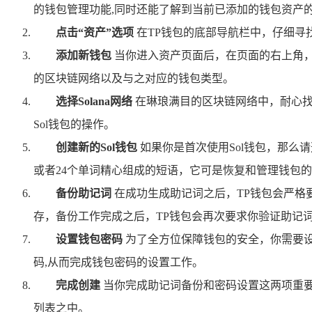
的钱包管理功能,同时还能了解到当前已添加的钱包资产
点击“资产”选项
在TP钱包的底部导航栏中，仔细寻
添加新钱包
当你进入资产页面后，在页面的右上角，
的区块链网络以及与之对应的钱包类型。
选择Solana网络
在琳琅满目的区块链网络中，耐心找到“S
Sol钱包的操作。
创建新的Sol钱包
如果你是首次使用Sol钱包，那么请
或者24个单词精心组成的短语，它可是恢复和管理钱包
备份助记词
在成功生成助记词之后，TP钱包会严格
存，备份工作完成之后，TP钱包会再次要求你验证助记
设置钱包密码
为了全方位保障钱包的安全，你需要设
码,从而完成钱包密码的设置工作。
完成创建
当你完成助记词备份和密码设置这两项重要工
列表之中。