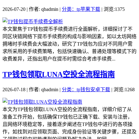
2026-07-20 | 作者: qbadmin |
分类：tp苹果下载
| 浏览:1375
本文聚焦于TP钱包提币手续费进行全面解析，详细探讨了不
同区块链网络下提币手续费的构成与影响因素，如以太坊网络
拥堵时手续费会大幅波动，研究了TP钱包为应对不同用户需
求所采用的手续费策略，包括快速确认、普通处理等模式下的
收费差异，还指出用户在提币时需综合考虑手续费...
TP钱包领取LUNA空投全流程指南
2026-07-18 | 作者: qbadmin |
分类：tp钱包安卓下载
| 浏览:1268
本文为TP钱包领取LUNA空投的全流程指南，详细介绍了从
准备工作开始，包括确保TP钱包已正确下载、安装与注册，
且网络环境稳定等，接着逐步阐述在TP钱包中进行的各项操
作，如找到对应领取页面、完成身份验证等关键步骤，还提及