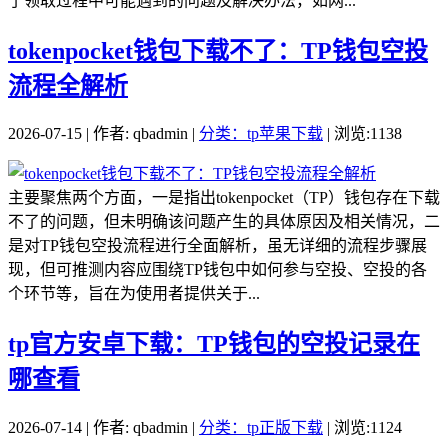
了领取过程中可能遇到的问题及解决办法，如网...
tokenpocket钱包下载不了：TP钱包空投
流程全解析
2026-07-15 | 作者: qbadmin |
分类：tp苹果下载
| 浏览:1138
主要聚焦两个方面，一是指出tokenpocket（TP）钱包存在下载
不了的问题，但未明确该问题产生的具体原因及相关情况，二
是对TP钱包空投流程进行全面解析，虽无详细的流程步骤展
现，但可推测内容应围绕TP钱包中如何参与空投、空投的各
个环节等，旨在为使用者提供关于...
tp官方安卓下载：TP钱包的空投记录在
哪查看
2026-07-14 | 作者: qbadmin |
分类：tp正版下载
| 浏览:1124