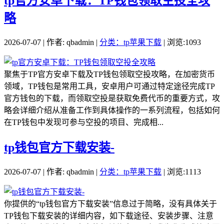
tp官方安卓下载：TP钱包领取空投全攻
略
2026-07-07 | 作者: qbadmin |
分类：tp苹果下载
| 浏览:1093
聚焦于TP官方安卓下载及TP钱包领取空投攻略，在加密货币
领域，TP钱包是常用工具，安卓用户可通过特定途径完成TP
官方钱包的下载，而领取空投是获取免费代币的重要方式，攻
略会详细介绍从准备工作到具体操作的一系列流程，包括如何
在TP钱包中发现可参与空投的项目、完成相...
tp钱包官方下载安装-
2026-07-07 | 作者: qbadmin |
分类：tp苹果下载
| 浏览:1113
你提供的“tp钱包官方下载安装”信息过于简略，没有具体关于
TP钱包下载安装的详细内容，如下载途径、安装步骤、注意