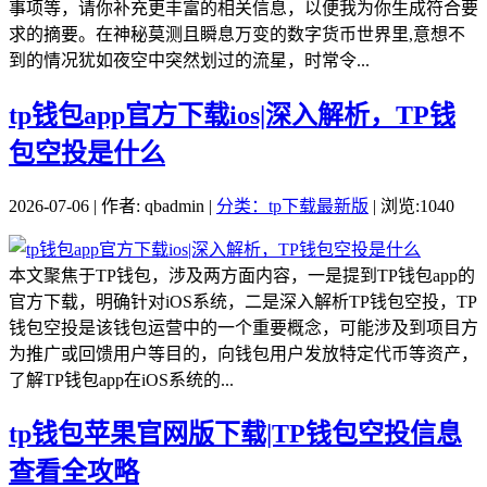
事项等，请你补充更丰富的相关信息，以便我为你生成符合要
求的摘要。在神秘莫测且瞬息万变的数字货币世界里,意想不
到的情况犹如夜空中突然划过的流星，时常令...
tp钱包app官方下载ios|深入解析，TP钱
包空投是什么
2026-07-06 | 作者: qbadmin |
分类：tp下载最新版
| 浏览:1040
本文聚焦于TP钱包，涉及两方面内容，一是提到TP钱包app的
官方下载，明确针对iOS系统，二是深入解析TP钱包空投，TP
钱包空投是该钱包运营中的一个重要概念，可能涉及到项目方
为推广或回馈用户等目的，向钱包用户发放特定代币等资产，
了解TP钱包app在iOS系统的...
tp钱包苹果官网版下载|TP钱包空投信息
查看全攻略