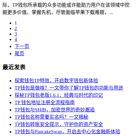
际，TP钱包所承载的众多功能或许能助力用户在该领域中挖
掘更多价值、掌握先机，尽管面临苹果下载难题，...
1
2
3
4
下一页
尾页
最近发表
探索钱包TP特效，开启数字钱包新体验
TP钱包是做啥？一文带你了解TP钱包的功能与用途
探秘TP钱包老版1.6.1，经典与时代的印记
TP 钱包地址注册全流程指南
TP钱包与SHIB，加密世界的奇妙邂逅
TP钱包名称需要实名吗？一文揭秘
TP钱包转账安全提示，守护你的资产安全
TP钱包与PancakeSwap，开启去中心化金融新体验