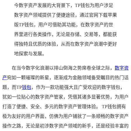
今数字资产发展的大背景下，TP钱包为用户涉足
数字资产领域提供了便捷途径，通过官网下载苹果
版TP钱包，用户可借助其功能，在数字资产的世
界里进行各类操作，无论是存储、交易等，都能获
得独特且优质的体验，从而在数字资产浪潮中更好
地探索与发展。
在当今数字化浪潮以排山倒海之势席卷全球之际，
数字资
产
宛如一颗璀璨的新星，逐渐成为金融领域备受瞩目的热门话
题，而TP
钱包
，作为一款功能强大且广受欢迎的数字钱包，
犹如一位贴心的数字资产管家，凭借其诸多显著优势，为用户
打造了便捷、安全、多元的数字资产管理体验。 TP钱包拥有
极为友好的用户界面，仿佛为用户铺就了一条顺畅的数字资产
操作之路，无论是初涉数字资产领域的新手，还是经验丰富的