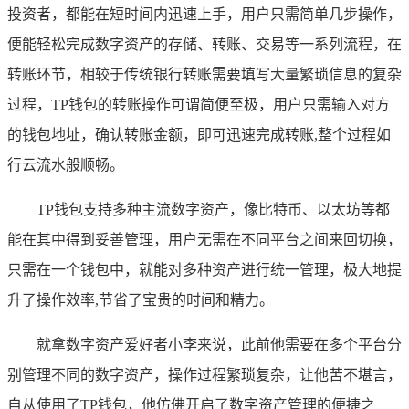
投资者，都能在短时间内迅速上手，用户只需简单几步操作，
便能轻松完成数字资产的存储、转账、交易等一系列流程，在
转账环节，相较于传统银行转账需要填写大量繁琐信息的复杂
过程，TP钱包的转账操作可谓简便至极，用户只需输入对方
的钱包地址，确认转账金额，即可迅速完成转账,整个过程如
行云流水般顺畅。
TP钱包支持多种主流数字资产，像比特币、以太坊等都
能在其中得到妥善管理，用户无需在不同平台之间来回切换，
只需在一个钱包中，就能对多种资产进行统一管理，极大地提
升了操作效率,节省了宝贵的时间和精力。
就拿数字资产爱好者小李来说，此前他需要在多个平台分
别管理不同的数字资产，操作过程繁琐复杂，让他苦不堪言，
自从使用了TP钱包，他仿佛开启了数字资产管理的便捷之