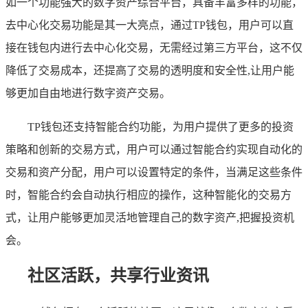
如一个功能强大的数字资产综合平台，具备丰富多样的功能，
去中心化交易功能是其一大亮点，通过TP钱包，用户可以直
接在钱包内进行去中心化交易，无需经过第三方平台，这不仅
降低了交易成本，还提高了交易的透明度和安全性,让用户能
够更加自由地进行数字资产交易。
TP钱包还支持智能合约功能，为用户提供了更多的投资
策略和创新的交易方式，用户可以通过智能合约实现自动化的
交易和资产分配，用户可以设置特定的条件，当满足这些条件
时，智能合约会自动执行相应的操作，这种智能化的交易方
式，让用户能够更加灵活地管理自己的数字资产,把握投资机
会。
社区活跃，共享行业资讯