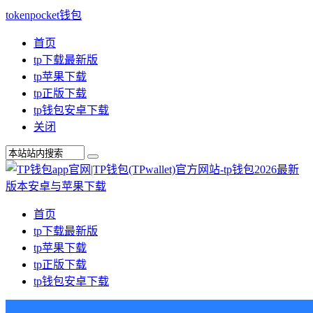
tokenpocket钱包
首页
tp下载最新版
tp苹果下载
tp正版下载
tp钱包安卓下载
关闭
首页
tp下载最新版
tp苹果下载
tp正版下载
tp钱包安卓下载