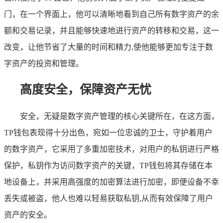
门，在一个界面上，他可以清晰地看到自己所有数字资产的余
额和交易记录，并且能够快速地进行资产的转移和交易，这一
改变，让他节省了大量的时间和精力,使他能够更加专注于数
字资产的投资和管理。
高度安全，保障资产无忧
安全，无疑是数字资产管理的核心关键所在，在这方面，
TP钱包表现得十分出色，宛如一位忠诚的卫士，守护着用户
的数字资产，它采用了多重加密技术，对用户的私钥进行严格
保护，私钥作为访问数字资产的关键，TP钱包将其存储在本
地设备上，并采用高强度的加密算法进行加密，即便设备不幸
丢失或被盗，他人也难以轻易获取私钥,从而有效保障了用户
资产的安全。