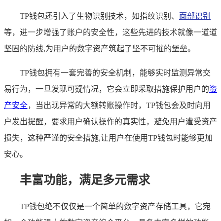
TP钱包还引入了生物识别技术，如指纹识别、
面部识别
等，进一步增强了账户的安全性，这些先进的技术就像一道道
坚固的防线,为用户的数字资产筑起了坚不可摧的堡垒。
TP钱包拥有一套完善的安全机制，能够实时监测异常交
易行为，一旦发现可疑情况，它会立即采取措施保护用户的
资
产安全
，当出现异常的大额转账操作时，TP钱包会及时向用
户发出提醒，要求用户确认操作的真实性，避免用户遭受资产
损失，这种严谨的安全措施,让用户在使用TP钱包时能够更加
安心。
丰富功能，满足多元需求
TP钱包绝不仅仅是一个简单的数字资产存储工具，它宛