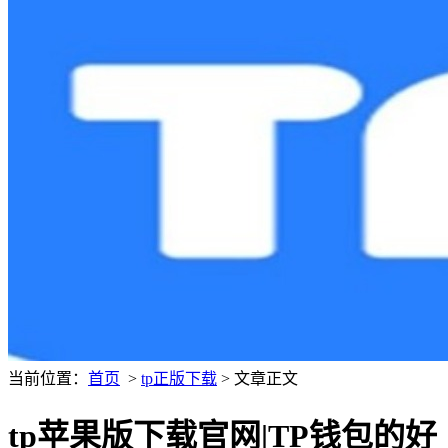
当前位置：
首页
>
tp正版下载
> 文章正文
tp苹果版下载官网|TP钱包的好