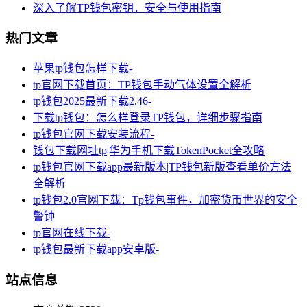
深入了解TP钱包密钥，安全与使用指南
热门文章
苹果tp钱包怎样下载-
tp官网下载首页：TP钱包手动气体设置全解析
tp钱包2025最新下载2.46-
下载tp钱包：怎么样登录TP钱包，详细步骤指南
tp钱包官网下载安装流程-
钱包下载网址tp|华为手机下载TokenPocket全攻略
tp钱包官网下载app最新版本|TP钱包新版查看单价方法
全解析
tp钱包2.0官网下载：Tp钱包事件，加密货币世界的安全
警钟
tp官网在线下载-
tp钱包最新下载app安卓版-
站点信息