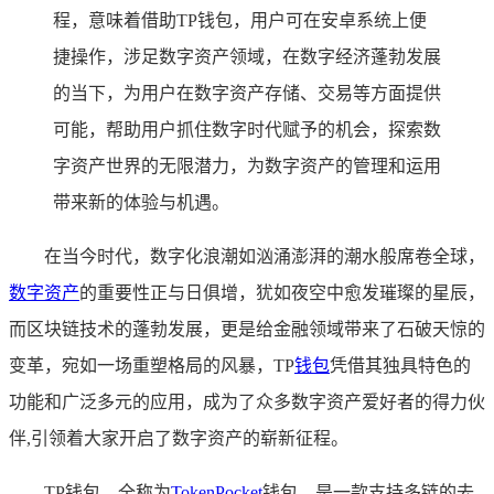
程，意味着借助TP钱包，用户可在安卓系统上便
捷操作，涉足数字资产领域，在数字经济蓬勃发展
的当下，为用户在数字资产存储、交易等方面提供
可能，帮助用户抓住数字时代赋予的机会，探索数
字资产世界的无限潜力，为数字资产的管理和运用
带来新的体验与机遇。
在当今时代，数字化浪潮如汹涌澎湃的潮水般席卷全球，
数字资产
的重要性正与日俱增，犹如夜空中愈发璀璨的星辰，
而区块链技术的蓬勃发展，更是给金融领域带来了石破天惊的
变革，宛如一场重塑格局的风暴，TP
钱包
凭借其独具特色的
功能和广泛多元的应用，成为了众多数字资产爱好者的得力伙
伴,引领着大家开启了数字资产的崭新征程。
TP钱包，全称为
TokenPocket
钱包，是一款支持多链的去