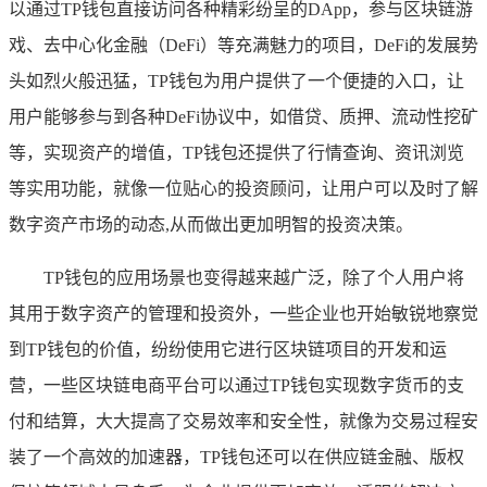
以通过TP钱包直接访问各种精彩纷呈的DApp，参与区块链游
戏、去中心化金融（DeFi）等充满魅力的项目，DeFi的发展势
头如烈火般迅猛，TP钱包为用户提供了一个便捷的入口，让
用户能够参与到各种DeFi协议中，如借贷、质押、流动性挖矿
等，实现资产的增值，TP钱包还提供了行情查询、资讯浏览
等实用功能，就像一位贴心的投资顾问，让用户可以及时了解
数字资产市场的动态,从而做出更加明智的投资决策。
TP钱包的应用场景也变得越来越广泛，除了个人用户将
其用于数字资产的管理和投资外，一些企业也开始敏锐地察觉
到TP钱包的价值，纷纷使用它进行区块链项目的开发和运
营，一些区块链电商平台可以通过TP钱包实现数字货币的支
付和结算，大大提高了交易效率和安全性，就像为交易过程安
装了一个高效的加速器，TP钱包还可以在供应链金融、版权