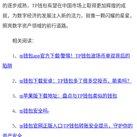
的逐步成熟，TP钱包有望在中国市场上取得更加辉煌的成
就，为数字经济的发展注入新的活力，就像一颗闪耀的星星，
照亮数字资产领域的前行道路。
相关阅读：
1、
tp钱包app官方下载|警惕！TP钱包波场币单双背后的
陷阱
2、
tp钱包下载安卓：TP钱包多了很多空投币，能卖吗？
3、
tp苹果版下载地址：盘点与TP钱包类似的钱包
4、
tp钱包安全吗-
5、
tp钱包官网正版入口|TP钱包转账安全提示，守护你的
资产安全